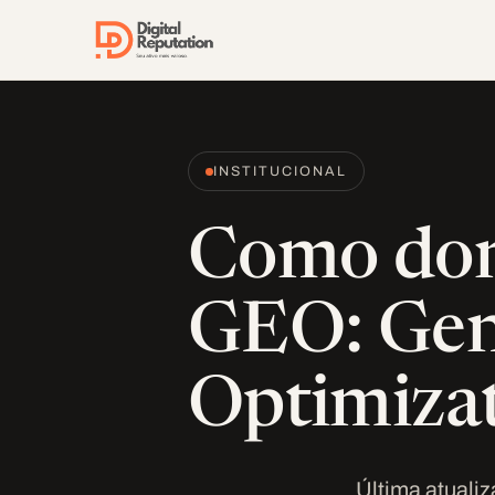
Pular para o conteúdo
INSTITUCIONAL
Como dom
GEO: Gen
Optimiza
Última atualiz