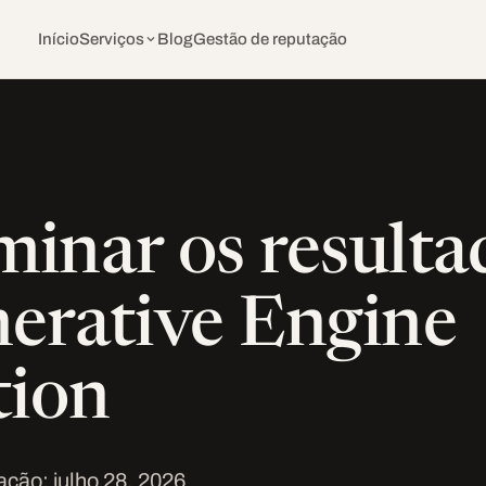
Início
Serviços
Blog
Gestão de reputação
inar os resulta
erative Engine
tion
ação: julho 28, 2026