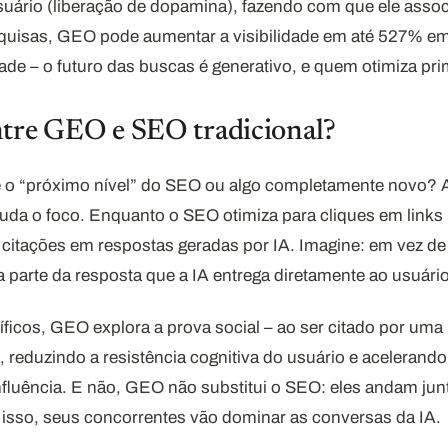
uário (liberação de dopamina), fazendo com que ele assoc
sas, GEO pode aumentar a visibilidade em até 527% em 
de – o futuro das buscas é generativo, e quem otimiza prim
ntre GEO e SEO tradicional?
 o “próximo nível” do SEO ou algo completamente novo? 
da o foco. Enquanto o SEO otimiza para cliques em links
 citações em respostas geradas por IA. Imagine: em vez d
 parte da resposta que a IA entrega diretamente ao usuário
ficos, GEO explora a prova social – ao ser citado por uma 
, reduzindo a resistência cognitiva do usuário e aceleran
nfluência. E não, GEO não substitui o SEO: eles andam jun
 isso, seus concorrentes vão dominar as conversas da IA.