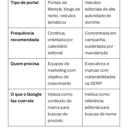
Tipo de portal
Portais de
Veículos
lifestyle, blogs de
editoriais de alta
nicho, veículos
autoridade de
temáticos
domínio
Frequência
Contínua,
Concentrada em
recomendada
orientada por
campanha,
calendário
sustentada por
editorial
manutenção
Quem precisa
Equipes de
Executivos e
marketing com
marcas com
objetivo de
vulnerabilidades
crescimento
na SERP
O que o Google
Indexa como
Indexa como
faz com ele
conteúdo de
referência
marca para
editorial para
buscas de
buscas de nome
produto