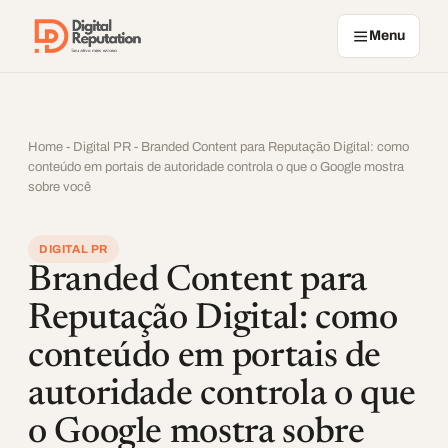
Pular para o conteúdo
Menu
Home
-
Digital PR
-
Branded Content para Reputação Digital: como
conteúdo em portais de autoridade controla o que o Google mostra
sobre você
DIGITAL PR
Branded Content para
Reputação Digital: como
conteúdo em portais de
autoridade controla o que
o Google mostra sobre