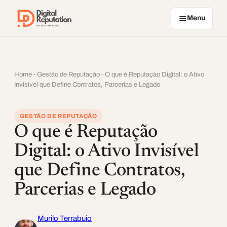
Pular para o conteúdo
Menu
Home
-
Gestão de Reputação
-
O que é Reputação Digital: o Ativo
Invisível que Define Contratos, Parcerias e Legado
GESTÃO DE REPUTAÇÃO
O que é Reputação
Digital: o Ativo Invisível
que Define Contratos,
Parcerias e Legado
Murilo Terrabuio