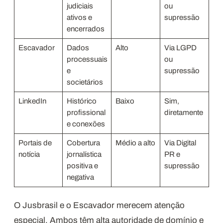
judiciais
ou
ativos e
supressão
encerrados
Escavador
Dados
Alto
Via LGPD
processuais
ou
e
supressão
societários
LinkedIn
Histórico
Baixo
Sim,
profissional
diretamente
e conexões
Portais de
Cobertura
Médio a alto
Via Digital
notícia
jornalística
PR e
positiva e
supressão
negativa
O Jusbrasil e o Escavador merecem atenção
especial. Ambos têm alta autoridade de domínio e