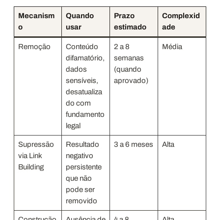
Mecanism
Quando
Prazo
Complexid
o
usar
estimado
ade
Remoção
Conteúdo
2 a 8
Média
difamatório,
semanas
dados
(quando
sensíveis,
aprovado)
desatualiza
do com
fundamento
legal
Supressão
Resultado
3 a 6 meses
Alta
via Link
negativo
Building
persistente
que não
pode ser
removido
Construção
Ausência de
4 a 8
Alta