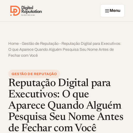
Pular para o conteúdo
Menu
Home
-
Gestão de Reputação
-
Reputação Digital para Executivos:
O que Aparece Quando Alguém Pesquisa Seu Nome Antes de
Fechar com Você
GESTÃO DE REPUTAÇÃO
Reputação Digital para
Executivos: O que
Aparece Quando Alguém
Pesquisa Seu Nome Antes
de Fechar com Você