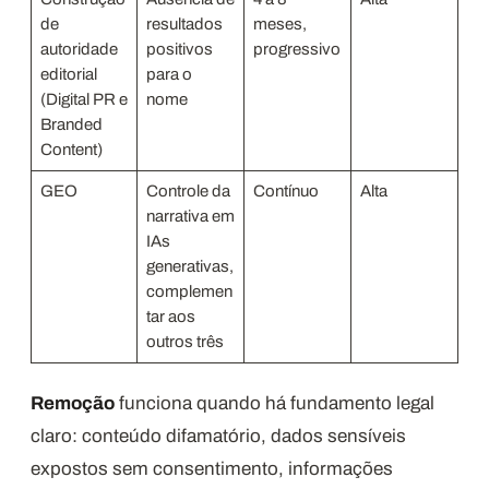
de
resultados
meses,
autoridade
positivos
progressivo
editorial
para o
(Digital PR e
nome
Branded
Content)
GEO
Controle da
Contínuo
Alta
narrativa em
IAs
generativas,
complemen
tar aos
outros três
Remoção
funciona quando há fundamento legal
claro: conteúdo difamatório, dados sensíveis
expostos sem consentimento, informações