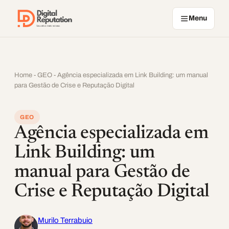
Pular para o conteúdo
Menu
Home
-
GEO
-
Agência especializada em Link Building: um manual
para Gestão de Crise e Reputação Digital
GEO
Agência especializada em
Link Building: um
manual para Gestão de
Crise e Reputação Digital
Murilo Terrabuio