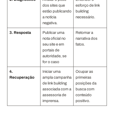
dos sites que
esforço de link
estão publicando
building
a notícia
necessário.
negativa.
3. Resposta
Publicar uma
Retomar a
nota oficial no
narrativa dos
seu site e em
fatos.
portais de
autoridade, se
for o caso
4.
Iniciar uma
Ocupar as
Recuperação
ampla campanha
primeiras
de link building
posições da
associada com a
busca com
assessoria de
conteúdo
imprensa.
positivo.