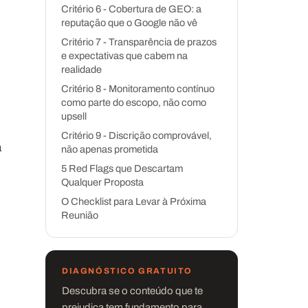
Critério 6 - Cobertura de GEO: a
reputação que o Google não vê
Critério 7 - Transparência de prazos
e expectativas que cabem na
realidade
Critério 8 - Monitoramento contínuo
como parte do escopo, não como
upsell
Critério 9 - Discrição comprovável,
a
não apenas prometida
5 Red Flags que Descartam
Qualquer Proposta
O Checklist para Levar à Próxima
Reunião
DIAGNÓSTICO GRATUITO
Descubra se o conteúdo que te
prejudica tem fundamento para