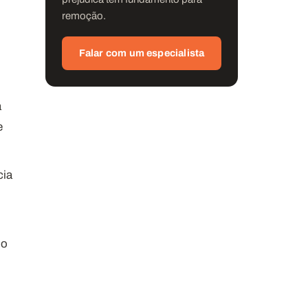
remoção.
Falar com um especialista
a
e
cia
do