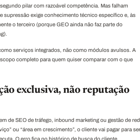
 segundo pilar com razoável competência. Mas falham
 supressão exige conhecimento técnico específico e, às
ente o terceiro (porque GEO ainda não faz parte do
g).
es como serviços integrados, não como módulos avulsos. A
escopo completo para quem quiser comparar com o que
ação exclusiva, não reputação
vem de SEO de tráfego, inbound marketing ou gestão de re
iço” ou “área em crescimento”, o cliente vai pagar para se
uta. O erro fica no histórico de busca do cliente.