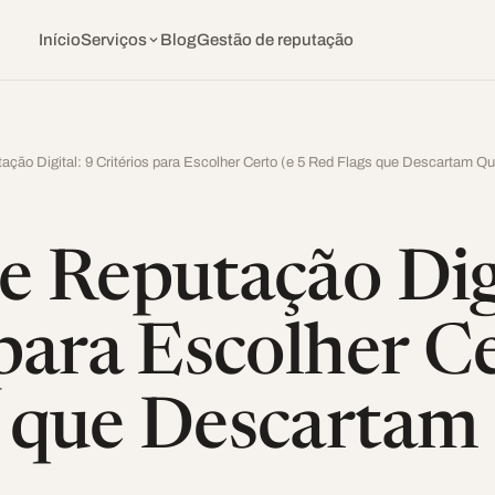
Início
Serviços
Blog
Gestão de reputação
ação Digital: 9 Critérios para Escolher Certo (e 5 Red Flags que Descartam Q
e Reputação Digi
para Escolher Ce
s que Descartam