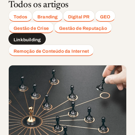
Todos os artigos
Todos
Branding
Digital PR
GEO
Gestão de Crise
Gestão de Reputação
Linkbuilding
Remoção de Conteúdo da Internet