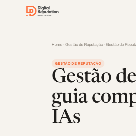
Pular para o conteúdo
Home
-
Gestão de Reputação
-
Gestão de Reputa
GESTÃO DE REPUTAÇÃO
Gestão de
guia comp
IAs