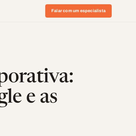
Falar com um especialista
porativa:
le e as