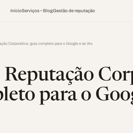
Início
Serviços
Blog
Gestão de reputação
ção Corporativa: guia completo para o Google e as IAs
 Reputação Cor
leto para o Goog