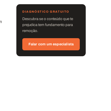
DIAGNÓSTICO GRATUITO
Descubra se o conteúdo que te
em
prejudica tem fundamento para
remoção.
Falar com um especialista