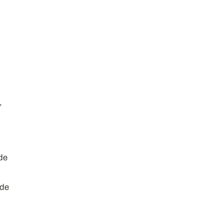
,
de
 de
m